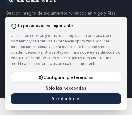
Rias Baixas Rentals
RB
Gestión integral de alojamientos turísticos en Vigo y Rías
Baixas.
Tu privacidad es importante
886 184 567
Utilizamos cookies y otras tecnologías para personalizar el
info@riasbaixasrentals.com
contenido y ofrecer una experiencia optimizada. Algunas
Vigo, Galicia
cookies son necesarias para que el sitio funcione y no se
pueden desactivar. Al aceptar, confirmas que estás de acuerdo
con la
Política de Cookies
de Rias Baixas Rentals. Puedes
modificar tus preferencias en cualquier momento.
Servicios
Configurar preferencias
Alquiler Turístico
Solo las necesarias
Alquiler de Temporada
Alquiler Ejecutivo
Aceptar todas
Edificios y Hoteles
Llamar
WhatsApp
Pisos de Estudiantes