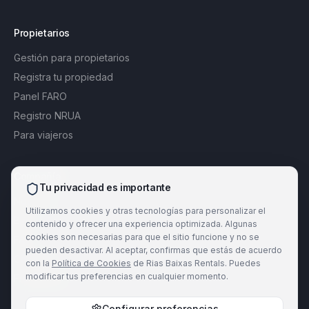
Propietarios
Gestión para propietarios
Registra tu propiedad
Panel FARO
Registro NRUA
Para viajeros
Compañía
Tu privacidad es importante
Nosotros
Utilizamos cookies y otras tecnologías para personalizar el
Blog
contenido y ofrecer una experiencia optimizada. Algunas
cookies son necesarias para que el sitio funcione y no se
FAQ
pueden desactivar. Al aceptar, confirmas que estás de acuerdo
Contacto
con la
Política de Cookies
de Rias Baixas Rentals. Puedes
modificar tus preferencias en cualquier momento.
Franquicias
Configurar preferencias