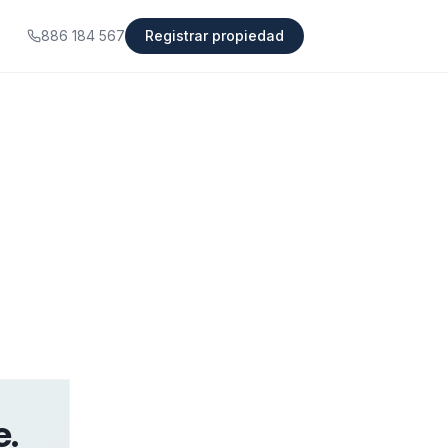
886 184 567
Registrar propiedad
e.